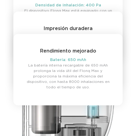
Densidad de inhalación: 400 Pa
El dispositivo Flonq Max está equipado con un
calentador de malla incorporado. La tecnología
de la bobina garantiza un calentamiento rápido
y uniforme, así como una amplia área de
Impresión duradera
evaporación del líquido, lo que ayuda a
Potencia: 11 W
mantener la máxima intensidad del sabor
La electrónica interna del Flonq Max
durante el uso del Flonq Max.
proporciona un suministro de corriente estable
Rendimiento mejorado
durante todo el ciclo de la batería. Como
resultado, desde la primera hasta la última
Batería: 650 mAh
inhalación, el vapor se mantiene denso, suave y
La batería interna recargable de 650 mAh
lleno de sabor.
prolonga la vida útil del Flonq Max y
proporciona la máxima eficiencia del
dispositivo, con hasta 8000 inhalaciones en
todo el tiempo de uso.