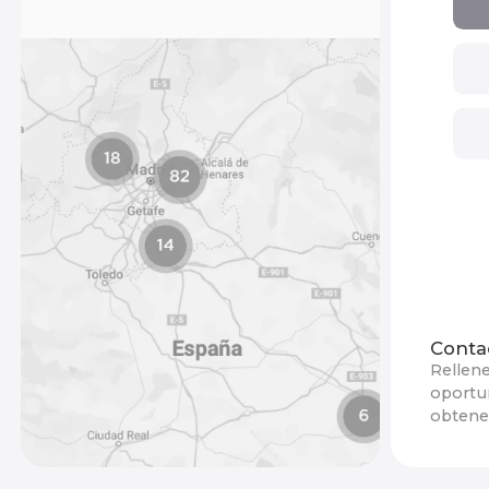
Conta
Rellene
oportun
obtener